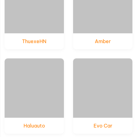
ThuexeHN
Amber
Xem thử
Xem thử
Chi tiết
Chi tiết
Haluauto
Evo Car