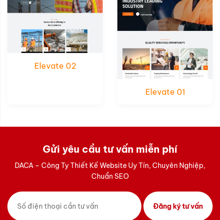
Elevate 02
Elevate 01
Gửi yêu cầu tư vấn miễn phí
DACA – Công Ty Thiết Kế Website Uy Tín, Chuyên Nghiệp,
Chuẩn SEO
Đăng ký tư vấn