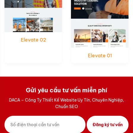
Elevate 02
Elevate 01
Gửi yêu cầu tư vấn miễn phí
DACA – Công Ty Thiết Kế Website Uy Tín, Chuyên Nghiệp,
Chuẩn SEO
Đăng ký tư vấn