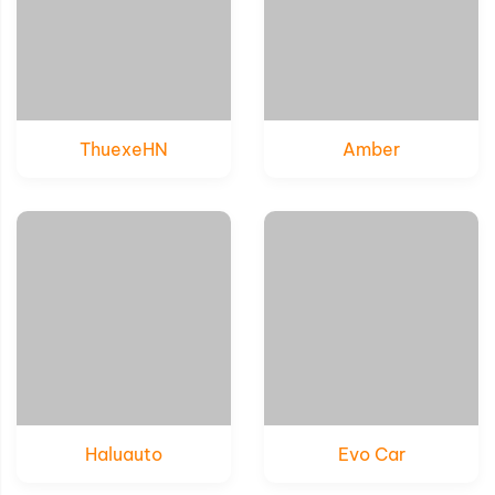
ThuexeHN
Amber
Xem thử
Xem thử
Chi tiết
Chi tiết
Haluauto
Evo Car