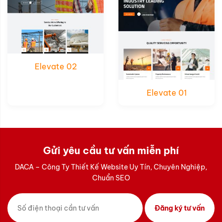
Elevate 02
Elevate 01
Gửi yêu cầu tư vấn miễn phí
DACA – Công Ty Thiết Kế Website Uy Tín, Chuyên Nghiệp,
Chuẩn SEO
Đăng ký tư vấn