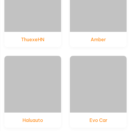
ThuexeHN
Amber
Xem thử
Xem thử
Chi tiết
Chi tiết
Haluauto
Evo Car