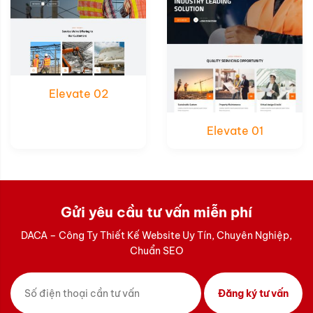
Elevate 02
Elevate 01
Gửi yêu cầu tư vấn miễn phí
DACA – Công Ty Thiết Kế Website Uy Tín, Chuyên Nghiệp,
Chuẩn SEO
Đăng ký tư vấn