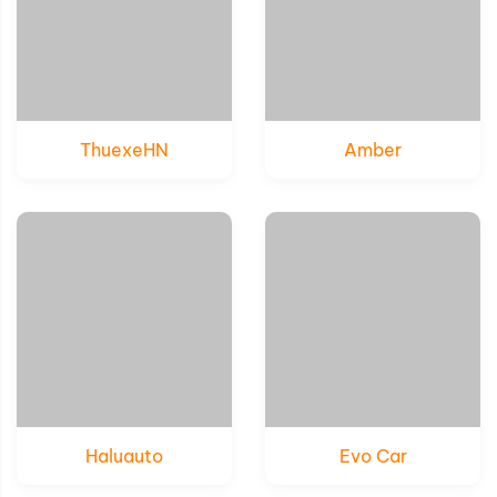
ThuexeHN
Amber
Xem thử
Xem thử
Chi tiết
Chi tiết
Haluauto
Evo Car