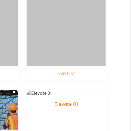
Evo Car
Xem thử
Chi tiết
Elevate 01