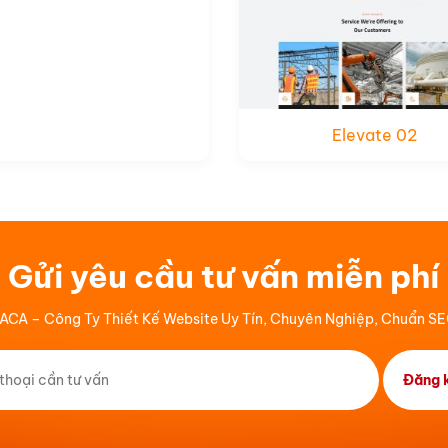
Elevate 02
Gửi yêu cầu tư vấn miễn phí
ACA – Công Ty Thiết Kế Website Uy Tín, Chuyên Nghiệp, Chuẩn S
Đăng k