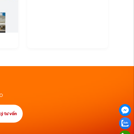
EO
ý tư vấn