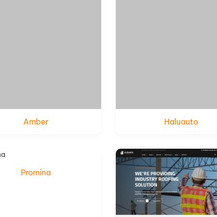
Amber
Haluauto
Xem thử
Xem thử
Chi tiết
Chi tiết
Promina