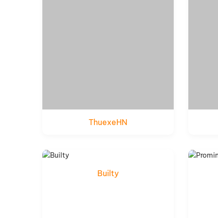
ThuexeHN
Xem thử
Chi tiết
Builty