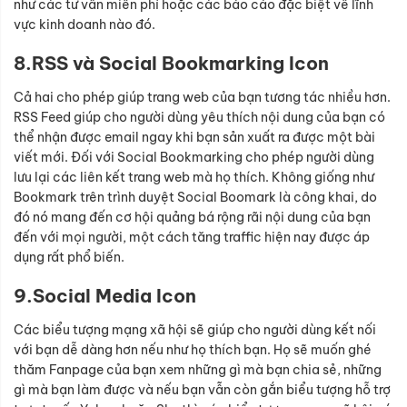
như các tư vấn miễn phí hoặc các báo cáo đặc biệt về lĩnh
vực kinh doanh nào đó.
8.RSS và Social Bookmarking Icon
Cả hai cho phép giúp trang web của bạn tương tác nhiều hơn.
RSS Feed giúp cho người dùng yêu thích nội dung của bạn có
thể nhận được email ngay khi bạn sản xuất ra được một bài
viết mới. Đối với Social Bookmarking cho phép người dùng
lưu lại các liên kết trang web mà họ thích. Không giống như
Bookmark trên trình duyệt Social Boomark là công khai, do
đó nó mang đến cơ hội quảng bá rộng rãi nội dung của bạn
đến với mọi người, một cách tăng traffic hiện nay được áp
dụng rất phổ biến.
9.Social Media Icon
Các biểu tượng mạng xã hội sẽ giúp cho người dùng kết nối
với bạn dễ dàng hơn nếu như họ thích bạn. Họ sẽ muốn ghé
thăm Fanpage của bạn xem những gì mà bạn chia sẻ, những
gì mà bạn làm được và nếu bạn vẫn còn gắn biểu tượng hỗ trợ