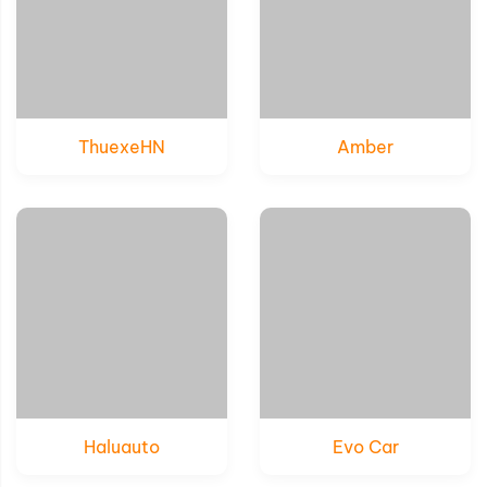
ThuexeHN
Amber
Xem thử
Xem thử
Chi tiết
Chi tiết
Haluauto
Evo Car