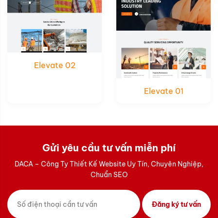
Elevate 02
Elevate 01
Gửi yêu cầu tư vấn miễn phí
DACA – Công Ty Thiết Kế Website Uy Tín, Chuyên Nghiệp,
Chuẩn SEO
Đăng ký tư vấn